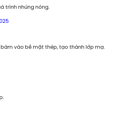
á trình nhúng nóng.
025
 bám vào bề mặt thép, tạo thành lớp mạ.
p.