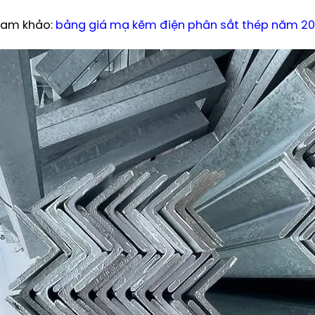
am khảo:
bảng giá mạ kẽm điện phân sắt thép
năm 20