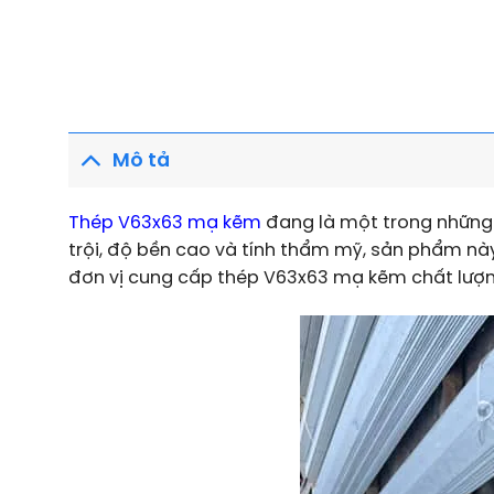
Mô tả
Thép V63x63 mạ kẽm
đang là một trong những 
trội, độ bền cao và tính thẩm mỹ, sản phẩm n
đơn vị cung cấp thép V63x63 mạ kẽm chất lượn