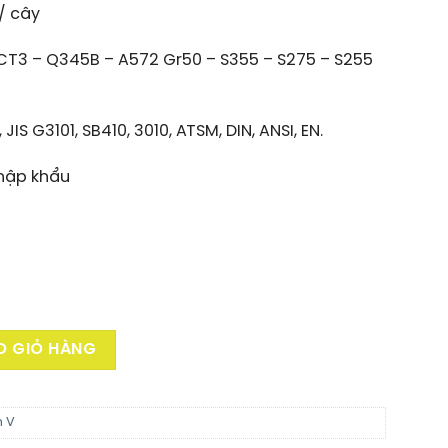
 / cây
CT3 – Q345B – A572 Gr50 – S355 – S275 – S255
IS G3101, SB410, 3010, ATSM, DIN, ANSI, EN.
hập khẩu
ợng
O GIỎ HÀNG
h V