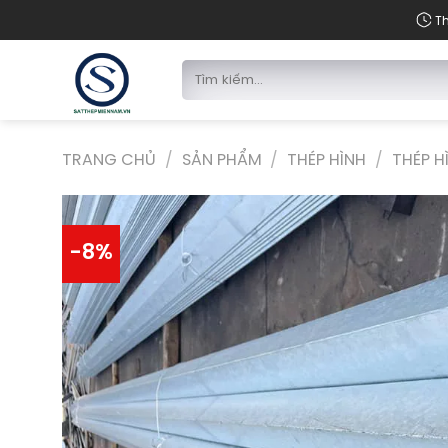
Chuyển
Th
đến
nội
Tìm
dung
kiếm:
TRANG CHỦ
/
SẢN PHẨM
/
THÉP HÌNH
/
THÉP H
-8%