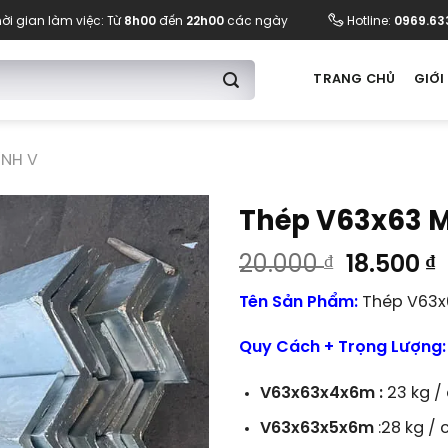
ời gian làm việc: Từ
8h00
đến
22h00
các ngày
Hotline:
0969.63
TRANG CHỦ
GIỚI
ÌNH V
Thép V63x63 
Giá
20.000
₫
18.500
₫
gốc
h
Tên Sản Phẩm:
Thép V63x
là:
t
20.000 ₫
l
Quy Cách + Trọng Lượng:
1
V63x63x4x6m :
23 kg /
V63x63x5x6m
:28 kg / 