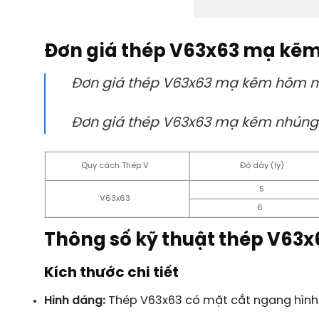
Đơn giá thép V63x63 mạ kẽ
Đơn giá thép V63x63 mạ kẽm hôm na
Đơn giá thép V63x63 mạ kẽm nhúng 
Quy cách Thép V
Độ dày (ly)
5
V63x63
6
Thông số kỹ thuật thép V63
Kích thước chi tiết
Hình dáng:
Thép V63x63 có mặt cắt ngang hình 