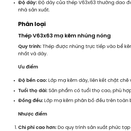
Độ dày:
Độ dày của thép V63x63 thường dao độ
nhà sản xuất.
Phân loại
Thép V63x63 mạ kẽm nhúng nóng
Quy trình:
Thép được nhúng trực tiếp vào bể kẽ
nhất và dày.
Ưu điểm
Độ bền cao:
Lớp mạ kẽm dày, liên kết chặt chẽ 
Tuổi thọ dài:
Sản phẩm có tuổi thọ cao, phù hợp v
Đồng đều:
Lớp mạ kẽm phân bố đều trên toàn 
Nhược điểm
Chi phí cao hơn:
Do quy trình sản xuất phức tạp 