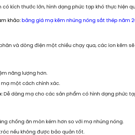
ó kích thước lớn, hình dạng phức tạp khó thực hiện qu
am khảo:
bảng giá mạ kẽm nhúng nóng sắt thép
năm 2
phân và dòng điện một chiều chạy qua, các ion kẽm sẽ
kiệm năng lượng hơn.
p mạ một cách chính xác.
:
Dễ dàng mạ cho các sản phẩm có hình dạng phức tạ
ng chống ăn mòn kém hơn so với mạ nhúng nóng.
róc nếu không được bảo quản tốt.