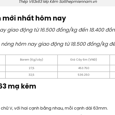
Thép V63x63 Mạ Kẽm Satthepmiennam.vn
m mới nhất hôm nay
y giao động từ 16.500 đồng/kg đến 18.400 đồn
nóng hôm nay giao động từ 18.500 đồng/kg đế
Barem (Kg/cây)
Giá Cây 6m (VNĐ)
27,5
453.750
32,5
536.250
x63 mạ kẽm
chữ V, với hai cạnh bằng nhau, mỗi cạnh dài 63mm.