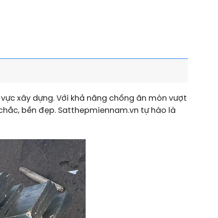
h vực xây dựng. Với khả năng chống ăn mòn vượt
chắc, bền đẹp. Satthepmiennam.vn tự hào là