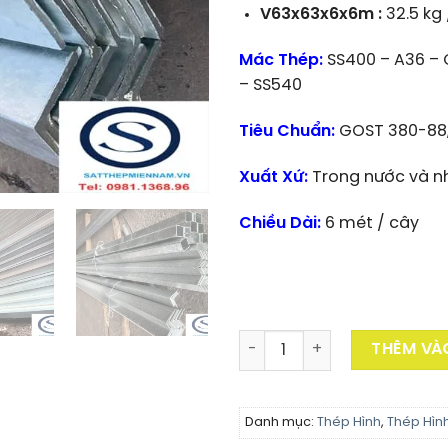
V63x63x6x6m :
32.5 kg
Mác Thép:
SS400 – A36 – 
– SS540
Tiêu Chuẩn:
GOST 380-88, J
Xuất Xứ:
Trong nước và n
Chiều Dài:
6 mét / cây
Thép V63x63 Mạ Kẽm số lư
THÊM VÀ
Danh mục:
Thép Hình
,
Thép Hìn