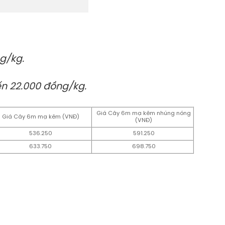
g/kg.
n 22.000 đồng/kg.
Giá Cây 6m mạ kẽm nhúng nóng
Giá Cây 6m mạ kẽm (VNĐ)
(VNĐ)
536.250
591.250
633.750
698.750