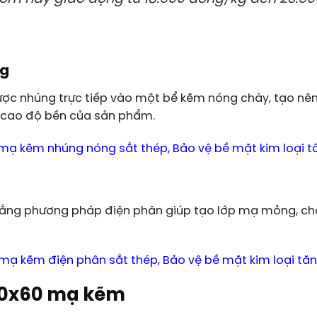
ng
ược nhúng trực tiếp vào một bể kẽm nóng chày, tạo n
 cao độ bền của sản phẩm.
 mạ kẽm nhúng nóng
sắt thép, Bảo vệ bề mặt kim loại tố
ng phương pháp điện phân giúp tạo lớp mạ mỏng, ch
 mạ kẽm điện phân sắt thép
, Bảo vệ bề mặt kim loại tăn
60x60 mạ kẽm