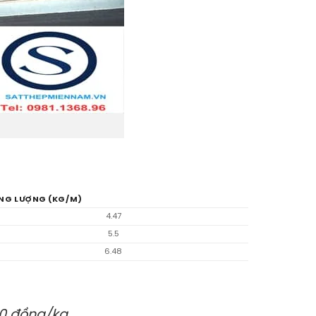
NG LƯỢNG (KG/M)
4.47
5.5
6.48
0 đồng/kg.