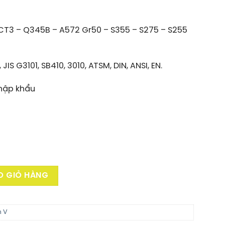
CT3 – Q345B – A572 Gr50 – S355 – S275 – S255
IS G3101, SB410, 3010, ATSM, DIN, ANSI, EN.
hập khẩu
ợng
O GIỎ HÀNG
h V