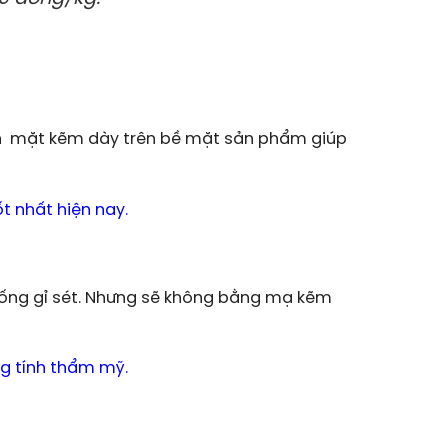
ên mặt kẽm dày trên bề mặt sản phẩm giúp
t nhất hiện nay.
ống gỉ sét. Nhưng sẽ không bằng mạ kẽm
g t
ính thẩm mỹ.