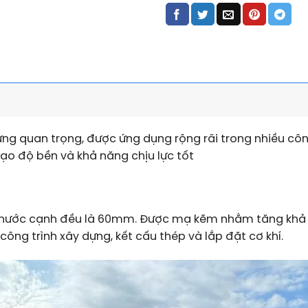
dựng quan trọng, được ứng dụng rộng rãi trong nhiều cô
tạo độ bền và khả năng chịu lực tốt
 thước cạnh đều là 60mm. Được mạ kẽm nhằm tăng khả 
ông trình xây dựng, kết cấu thép và lắp đặt cơ khí.