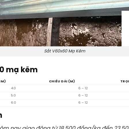
Sắt V60x60 Mạ Kẽm
60 mạ kẽm
MM)
CHIỀU DÀI (M)
TRỌ
4.0
6 – 12
5.0
6 – 12
6.0
6 – 12
m
ôm nay giao động từ 18.500 đồng/kg đến 23.50