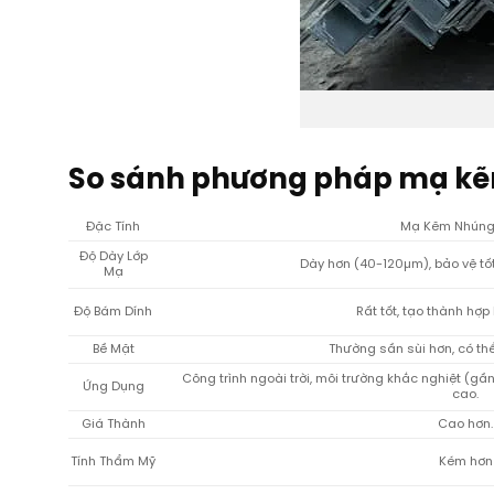
So sánh phương
pháp
mạ kẽm
Đặc Tính
Mạ Kẽm Nhúng
Độ Dày Lớp
Dày hơn (40-120µm), bảo vệ tốt 
Mạ
Độ Bám Dính
Rất tốt, tạo thành hợp
Bề Mặt
Thường sần sùi hơn, có th
Công trình ngoài trời, môi trường khắc nghiệt (gầ
Ứng Dụng
cao.
Giá Thành
Cao hơn.
Tính Thẩm Mỹ
Kém hơn