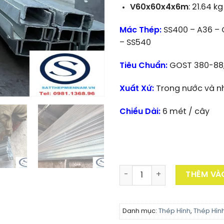
V60x60x4x6m
: 21.64 kg
Mác Thép:
SS400 – A36 – 
– SS540
Tiêu Chuẩn:
GOST 380-88, J
Xuất Xứ:
Trong nước và n
Chiều Dài:
6 mét / cây
Thép V60x60 Mạ Kẽm số lư
THÊM VÀ
Danh mục:
Thép Hình
,
Thép Hìn