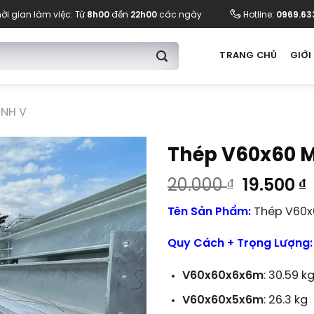
ời gian làm việc: Từ
8h00
đến
22h00
các ngày
Hotline:
0969.63
TRANG CHỦ
GIỚI
ÌNH V
Thép V60x60 
Giá
20.000
₫
19.500
₫
gốc
Tên Sản Phẩm:
Thép V60x
là:
t
20.000 ₫
l
Quy Cách + Trọng Lượng:
1
V60x60x6x6m
: 30.59 k
V60x60x5x6m
: 26.3 kg