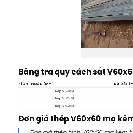
Bảng tra quy cách sắt V60x
KÍCH THƯỚC (MM)
ĐỘ DÀY (
Thép V60x60
Thép V60x60
Thép V60x60
Đơn giá thép V60x60 mạ kẽ
Đơn giá thép hình V60x60 mạ kẽm h