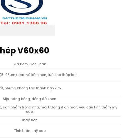
thép V60x60
Mạ Kẽm Điện Phân
5-25µm), bảo vệ kém hơn, tuổi thọ thấp hơn.
ốt, nhưng không tạo thành hợp kim.
Mịn, sáng bóng, đồng đều hơn.
ác, sản phẩm trong nhà, môi trường ít ăn mòn, yêu cầu tính thẩm mỹ
cao.
Thấp hơn.
Tính thẩm mỹ cao