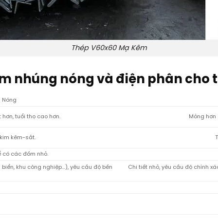
Thép V60x60 Mạ Kẽm
 nhúng nóng và điện phân cho 
 Nóng
hơn, tuổi thọ cao hơn.
Mỏng hơn (
 kim kẽm-sắt.
T
ể có các đốm nhỏ.
n biển, khu công nghiệp…), yêu cầu độ bền
Chi tiết nhỏ, yêu cầu độ chính x